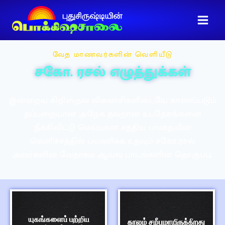
வேத மாணவர்களின் வெளியீடு
சகோ. ரசல் எழுத்துக்கள்
இன்றைய கிறிஸ்தவ விசுவாசிகளிடையே காணப்படும்
தப்பறையான அநேக தவறான உபதேசங்களை
நீக்கிவிட்டு மெய்யான சத்திய பாதையின்
வெளிச்சத்தில் பயணிக்க உதவும் சகோ.ரசல்
அவர்களின் வேதாகம ஆய்வு பாடங்களின் தொகுப்பு.