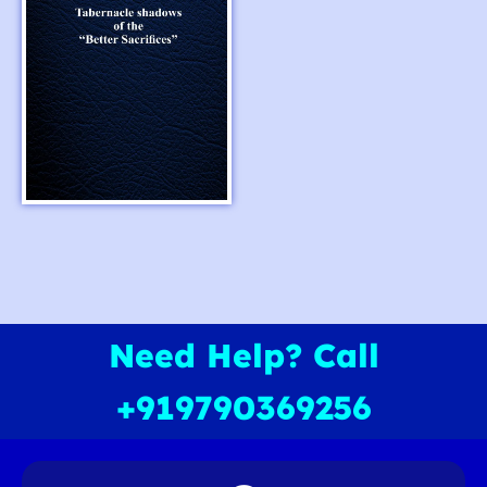
Need Help? Call
+919790369256